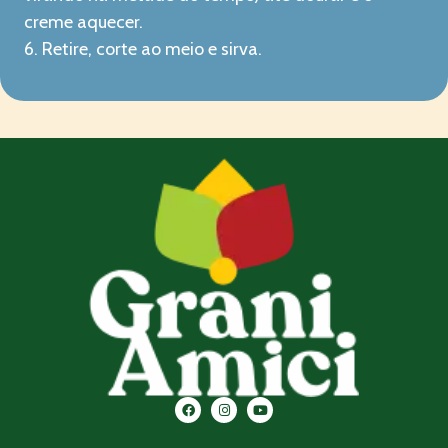
creme aquecer.
6. Retire, corte ao meio e sirva.