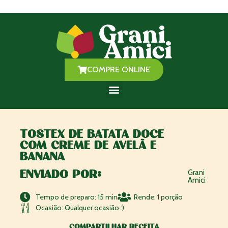
Você encontra a Grani Amici em mais de 150 estabelecimentos
pelo Brasil!
Saiba mais aqui
COMPRE ONLINE
ONDE ENCONTRAR
SEJA REVENDEDOR
TOSTEX DE BATATA DOCE
COM CREME DE AVELÃ E
BANANA
ENVIADO POR:
Grani
Amici
Tempo de preparo: 15 min
Rende: 1 porção
Ocasião: Qualquer ocasião :)
COMPARTILHAR RECEITA