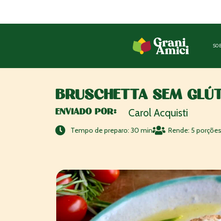
SO
Você encontra a Grani Amici em ma
estabelecimentos pelo Brasil!
Saib
BRUSCHETTA SEM GLÚ
ENVIADO POR:
Carol Acquisti
Tempo de preparo: 30 min
Rende: 5 porçõe