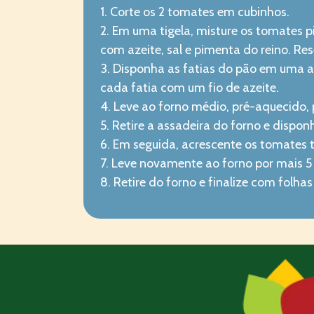
1. Corte os 2 tomates em cubinhos.
2. Em uma tigela, misture os tomates
com azeite, sal e pimenta do reino. Res
3. Disponha as fatias do pão em uma a
cada fatia com um fio de azeite.
4. Leve ao forno médio, pré-aquecido, p
5. Retire a assadeira do forno e dispon
6. Em seguida, acrescente os tomates
7. Leve novamente ao forno por mais 5 
8. Retire do forno e finalize com folha