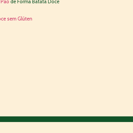
o
Pão
de Forma Batata Doce
oce sem Glú
ten