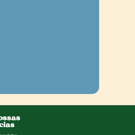
ossas
ícias