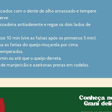
 picados com o dente de alho amassado e tempere
erve.
ssadeira antiaderente e regue os dois lados de
or 10 min (vire as fatias após os primeiros 5 min).
ha as fatias do queijo muçarela por cima.
 temperados.
min ou até que o queijo derreta.
s de manjericão e azeitonas pretas em rodelas.
Conheça n
Grani del