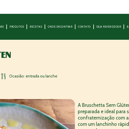
BRE
PRODUTOS
RECEITAS
ONDE ENCONTRAR
CONTATO
SEJA REVENDEDOR
B
is de 150
a mais aqui
TEN
s
Ocasião: entrada ou lanche
A Bruschetta Sem Glúten
preparada e ideal para 
confraternização com a
com um lanchinho rápido