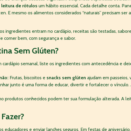
a
leitura de rótulos
um hábito essencial. Cada detalhe conta. Pane
úten. E mesmo os alimentos considerados “naturais” precisam ser a
os ingredientes entram no cardápio, receitas são testadas, sabor
de comer bem, com segurança e sabor.
ina Sem Glúten
?
cardápio semanal, liste os ingredientes com antecedência e dei
mão:
Frutas, biscoitos e
snacks sem glúten
ajudam em passeios, vi
nhar junto é uma forma de educar, divertir e fortalecer o vínculo.
 produtos conhecidos podem ter sua formulação alterada. A lei
 Fazer?
s educadores e enviar lanches seguros. Em festas de aniversário,