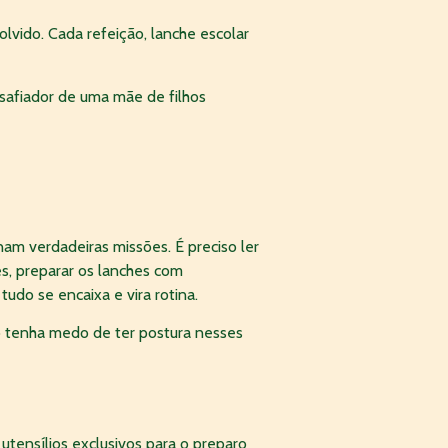
lvido. Cada refeição, lanche escolar
esafiador de uma mãe de filhos
nam verdadeiras missões. É preciso ler
es, preparar os lanches com
do se encaixa e vira rotina.
o tenha medo de ter postura nesses
tensílios exclusivos para o preparo