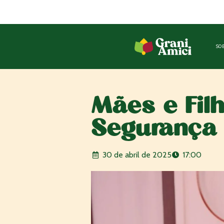
SO
Você encontra a Grani Amici em ma
estabelecimentos pelo Brasil!
Saib
Mães e Fil
Segurança
30 de abril de 2025
17:00