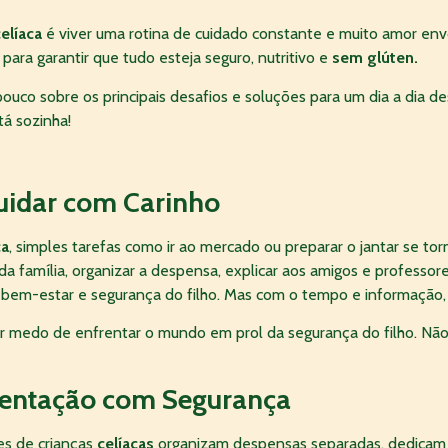
elíaca
é viver uma rotina de cuidado constante e muito amor envo
ara garantir que tudo esteja seguro, nutritivo e
sem glúten.
uco sobre os principais desafios e soluções para um dia a dia d
tá sozinha!
Cuidar com Carinho
ca
, simples tarefas como ir ao mercado ou preparar o jantar se tor
da família, organizar a despensa, explicar aos amigos e professor
em-estar e segurança do filho. Mas com o tempo e informação, tu
r medo de enfrentar o mundo em prol da segurança do filho. Nã
entação com Segurança
es de crianças
celíacas
organizam despensas separadas, dedicam u