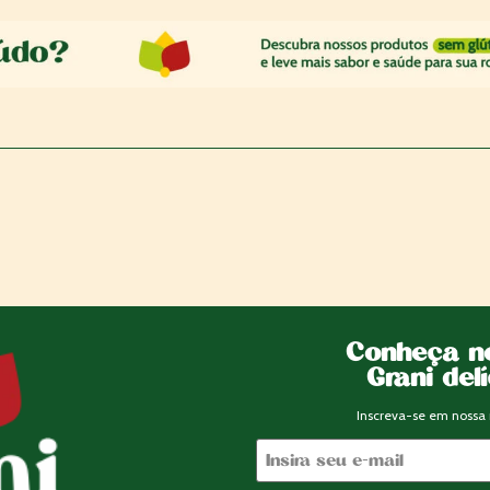
Conheça n
Grani del
Inscreva-se em nossa 