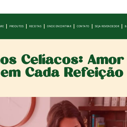
BRE
PRODUTOS
RECEITAS
ONDE ENCONTRAR
CONTATO
SEJA REVENDEDOR
B
is de 150
a mais aqui
hos Celíacos: Amor
 em Cada Refeição