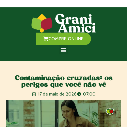
Você encontra a Grani Amici em mais de 150 estabelecimentos
pelo Brasil!
Saiba mais aqui
COMPRE ONLINE
ONDE ENCONTRAR
SEJA REVENDEDOR
Contaminação cruzadas: os
perigos que você não vê
17 de maio de 2026
07:00